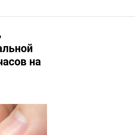
ь
альной
часов на