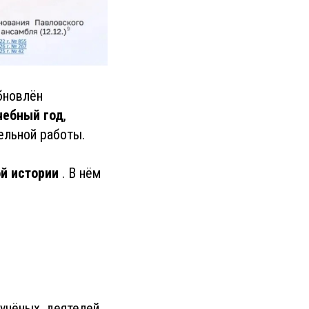
бновлён
чебный год
,
ельной работы.
й истории
. В нём
учёных, деятелей