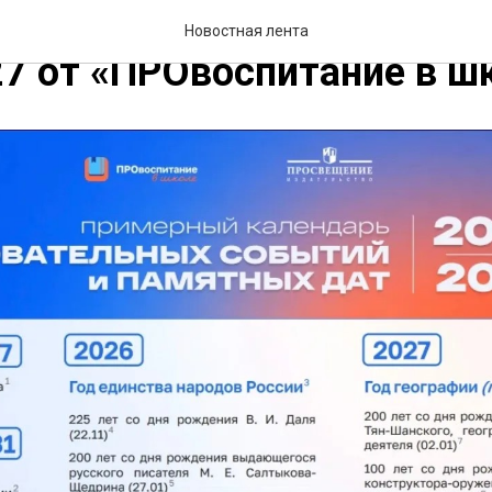
ь воспитательных событи
Новостная лента
7 от «ПРОвоспитание в ш