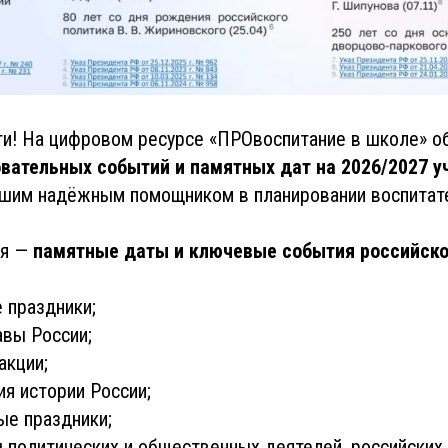
и! На цифровом ресурсе «ПРОвоспитание в школе» о
вательных событий и памятных дат на 2026/2027 у
ашим надёжным помощником в планировании воспитат
ря —
памятные даты и ключевые события российско
 праздники;
авы России;
акции;
я истории России;
ые праздники;
политических и общественных деятелей, российских 