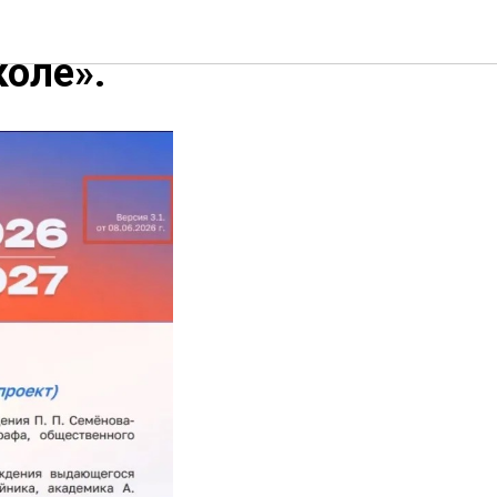
й на
коле».