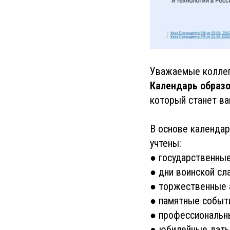
Уважаемые коллег
Календарь образо
который станет в
В основе календа
учтены:
● государственные
● дни воинской сл
● торжественные 
● памятные событи
● профессиональн
● юбилейные даты 